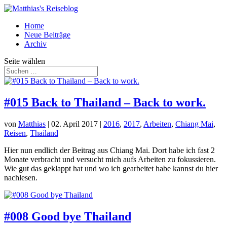
Home
Neue Beiträge
Archiv
Seite wählen
#015 Back to Thailand – Back to work.
von
Matthias
|
02. April 2017
|
2016
,
2017
,
Arbeiten
,
Chiang Mai
,
Reisen
,
Thailand
Hier nun endlich der Beitrag aus Chiang Mai. Dort habe ich fast 2
Monate verbracht und versucht mich aufs Arbeiten zu fokussieren.
Wie gut das geklappt hat und wo ich gearbeitet habe kannst du hier
nachlesen.
#008 Good bye Thailand