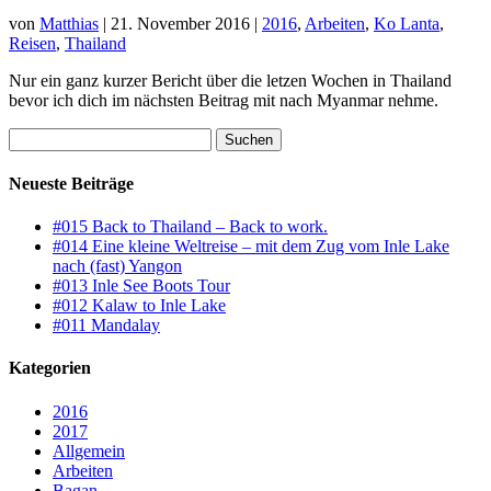
von
Matthias
|
21. November 2016
|
2016
,
Arbeiten
,
Ko Lanta
,
Reisen
,
Thailand
Nur ein ganz kurzer Bericht über die letzen Wochen in Thailand
bevor ich dich im nächsten Beitrag mit nach Myanmar nehme.
Suchen
nach:
Neueste Beiträge
#015 Back to Thailand – Back to work.
#014 Eine kleine Weltreise – mit dem Zug vom Inle Lake
nach (fast) Yangon
#013 Inle See Boots Tour
#012 Kalaw to Inle Lake
#011 Mandalay
Kategorien
2016
2017
Allgemein
Arbeiten
Bagan