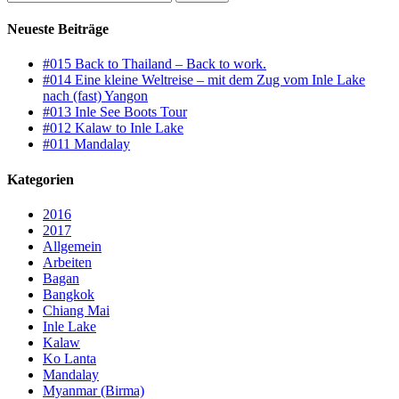
nach:
Neueste Beiträge
#015 Back to Thailand – Back to work.
#014 Eine kleine Weltreise – mit dem Zug vom Inle Lake
nach (fast) Yangon
#013 Inle See Boots Tour
#012 Kalaw to Inle Lake
#011 Mandalay
Kategorien
2016
2017
Allgemein
Arbeiten
Bagan
Bangkok
Chiang Mai
Inle Lake
Kalaw
Ko Lanta
Mandalay
Myanmar (Birma)